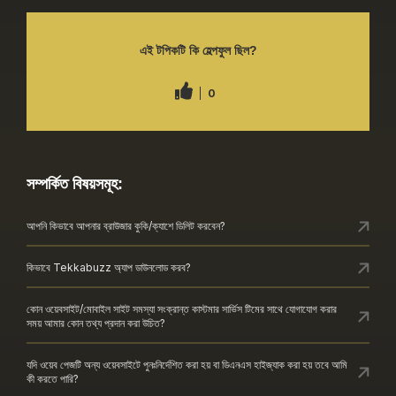
এই টপিকটি কি হেল্পফুল ছিল?
0
সম্পর্কিত বিষয়সমূহ:
আপনি কিভাবে আপনার ব্রাউজার কুকি/ক্যাশে ডিলিট করবেন?
কিভাবে Tekkabuzz অ্যাপ ডাউনলোড করব?
কোন ওয়েবসাইট/মোবাইল সাইট সমস্যা সংক্রান্ত কাস্টমার সার্ভিস টিমের সাথে যোগাযোগ করার
সময় আমার কোন তথ্য প্রদান করা উচিত?
যদি ওয়েব পেজটি অন্য ওয়েবসাইটে পুনঃনির্দেশিত করা হয় বা ডিএনএস হাইজ্যাক করা হয় তবে আমি
কী করতে পারি?